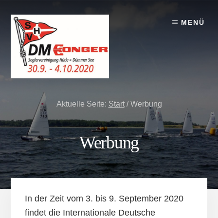
Skip
Zur
Skip
to
Seitenspalte
to
MENÜ
content
springen
footer
Aktuelle Seite:
Start
/
Werbung
Werbung
In der Zeit vom 3. bis 9. September 2020
findet die Internationale Deutsche